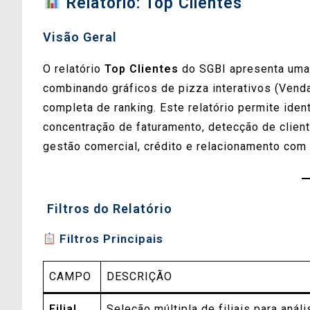
Relatório: Top Clientes
Visão Geral
O relatório
Top Clientes
do SGBI apresenta uma 
combinando gráficos de pizza interativos (Venda
completa de ranking. Este relatório permite iden
concentração de faturamento, detecção de clien
gestão comercial, crédito e relacionamento co
️ Filtros do Relatório
Filtros Principais
CAMPO
DESCRIÇÃO
Filial
Seleção múltipla de filiais para análi