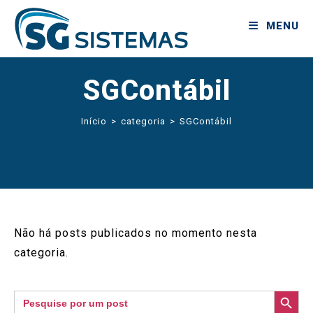
MENU
SGContábil
Início
>
categoria
>
SGContábil
Não há posts publicados no momento nesta
categoria.
SEARCH BUTTON
Search
for: