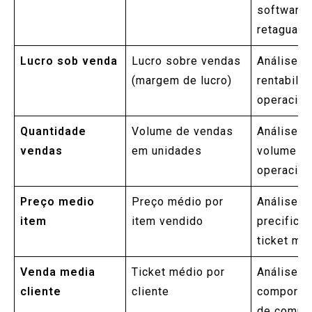
software 
retaguard
Lucro sob venda
Lucro sobre vendas
Análise d
(margem de lucro)
rentabili
operacion
Quantidade
Volume de vendas
Análise d
vendas
em unidades
volume
operacion
Preço medio
Preço médio por
Análise d
item
item vendido
precifica
ticket mé
Venda media
Ticket médio por
Análise d
cliente
cliente
comporta
de compr