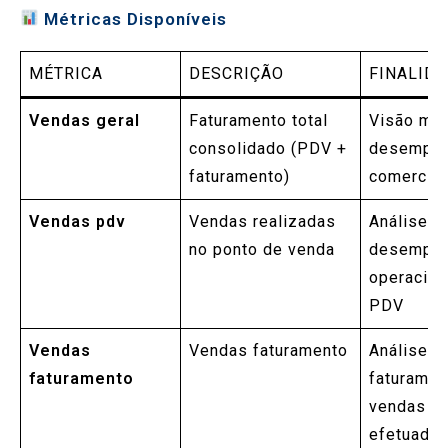
Métricas Disponíveis
MÉTRICA
DESCRIÇÃO
FINALID
Vendas geral
Faturamento total
Visão ma
consolidado (PDV +
desempe
faturamento)
comercial
Vendas pdv
Vendas realizadas
Análise d
no ponto de venda
desempe
operacion
PDV
Vendas
Vendas faturamento
Análise d
faturamento
faturamen
vendas
efetuadas