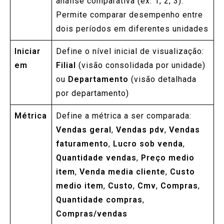
análise comparativa (ex: 1, 2, 3).
Permite comparar desempenho entre
dois períodos em diferentes unidades
Iniciar
Define o nível inicial de visualização:
em
Filial
(visão consolidada por unidade)
ou
Departamento
(visão detalhada
por departamento)
Métrica
Define a métrica a ser comparada:
Vendas geral
,
Vendas pdv
,
Vendas
faturamento
,
Lucro sob venda
,
Quantidade vendas
,
Preço medio
item
,
Venda media cliente
,
Custo
medio item
,
Custo
,
Cmv
,
Compras
,
Quantidade compras
,
Compras/vendas