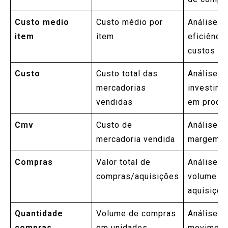
Custo medio
Custo médio por
Análise d
item
item
eficiênci
custos
Custo
Custo total das
Análise d
mercadorias
investime
vendidas
em produ
Cmv
Custo de
Análise d
mercadoria vendida
margem b
Compras
Valor total de
Análise d
compras/aquisições
volume d
aquisiçõe
Quantidade
Volume de compras
Análise d
compras
em unidades
moviment