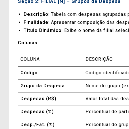
Seção 2: FILIAL [N] – Grupos de Despesa
Descrição
: Tabela com despesas agrupadas po
Finalidade
: Apresentar composição das desp
Título Dinâmico
: Exibe o nome da filial selec
Colunas:
COLUNA
DESCRIÇÃO
Código
Código identifica
Grupo da Despesa
Nome do grupo (e
Despesas (R$)
Valor total das de
Despesas (%)
Percentual de parti
Desp./Fat. (%)
Percentual do grup