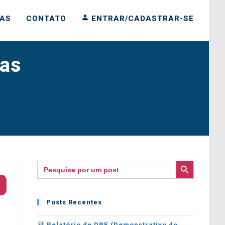
IAS
CONTATO
ENTRAR/CADASTRAR-SE
sas
SEARCH BUTTON
Search
for:
Posts Recentes
Relatório de DRE (Demonstrativo do