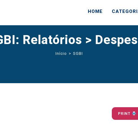
HOME
CATEGOR
BI: Relatórios > Despe
Início
>
SGBI
PRINT