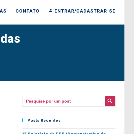
IAS
CONTATO
ENTRAR/CADASTRAR-SE
adas
SEARCH BUTTON
Search
for:
Posts Recentes
Relatório de DRE (Demonstrativo do