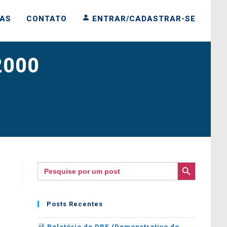
IAS
CONTATO
ENTRAR/CADASTRAR-SE
2000
SEARCH BUTTON
Search
for:
Posts Recentes
Relatório de DRE (Demonstrativo do