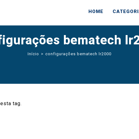
HOME
CATEGOR
figurações bematech lr
Início
>
configurações bematech lr2000
esta tag.