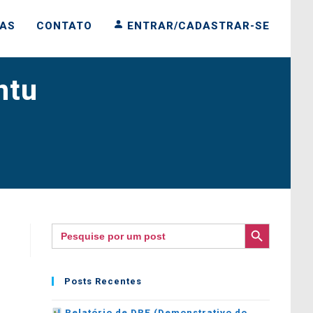
IAS
CONTATO
ENTRAR/CADASTRAR-SE
ntu
SEARCH BUTTON
Search
for:
Posts Recentes
Relatório de DRE (Demonstrativo do