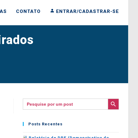
IAS
CONTATO
ENTRAR/CADASTRAR-SE
irados
SEARCH BUTTON
Search
for:
Posts Recentes
Relatório de DRE (Demonstrativo do