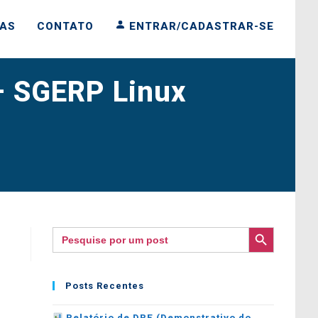
IAS
CONTATO
ENTRAR/CADASTRAR-SE
– SGERP Linux
SEARCH BUTTON
Search
for:
Posts Recentes
Relatório de DRE (Demonstrativo do