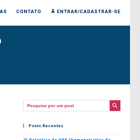
IAS
CONTATO
ENTRAR/CADASTRAR-SE
o
SEARCH BUTTON
Search
for:
Posts Recentes
Relatório de DRE (Demonstrativo do