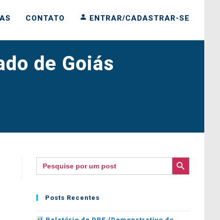
IAS
CONTATO
ENTRAR/CADASTRAR-SE
ado de Goiás
SEARCH BUTTON
Search
for:
Posts Recentes
Relatório de DRE (Demonstrativo do