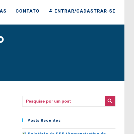
IAS
CONTATO
ENTRAR/CADASTRAR-SE
o
SEARCH BUTTON
Search
for:
Posts Recentes
Relatório de DRE (Demonstrativo do