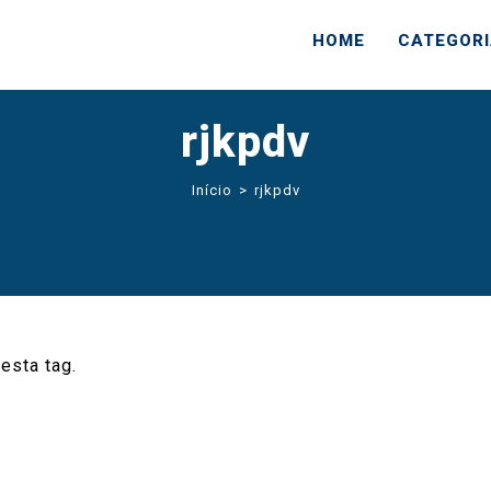
HOME
CATEGOR
rjkpdv
Início
>
rjkpdv
esta tag.