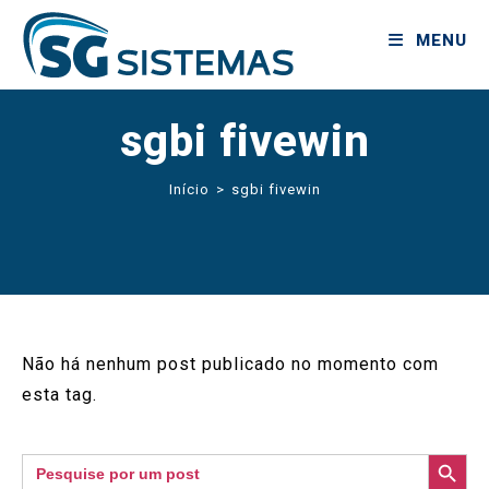
MENU
sgbi fivewin
Início
>
sgbi fivewin
Não há nenhum post publicado no momento com
esta tag.
SEARCH BUTTON
Search
for: